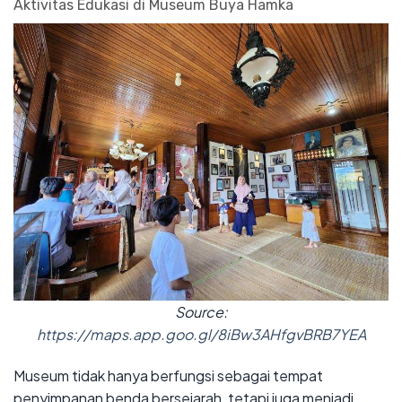
Aktivitas Edukasi di Museum Buya Hamka
Source:
https://maps.app.goo.gl/8iBw3AHfgvBRB7YEA
Museum tidak hanya berfungsi sebagai tempat
penyimpanan benda bersejarah, tetapi juga menjadi