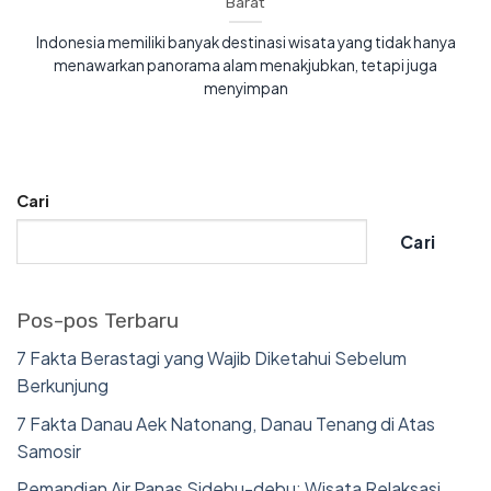
Barat
Indonesia memiliki banyak destinasi wisata yang tidak hanya
menawarkan panorama alam menakjubkan, tetapi juga
menyimpan
Cari
Cari
Pos-pos Terbaru
7 Fakta Berastagi yang Wajib Diketahui Sebelum
Berkunjung
7 Fakta Danau Aek Natonang, Danau Tenang di Atas
Samosir
Pemandian Air Panas Sidebu-debu: Wisata Relaksasi