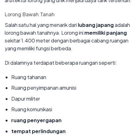
arsitektur lorong yang unik menjadi daya tarik tersendiri.
Lorong Bawah Tanah
Salah satu hal yang menarik dari
lubang japang
adalah
lorong bawah tanahnya. Lorong ini
memiliki panjang
sekitar 1.400 meter dengan berbagai cabang ruangan
yang memiliki fungsi berbeda.
Di dalamnya terdapat beberapa ruangan seperti:
Ruang tahanan
Ruang penyimpanan amunisi
Dapur militer
Ruang komunikasi
ruang penyergapan
tempat perlindungan