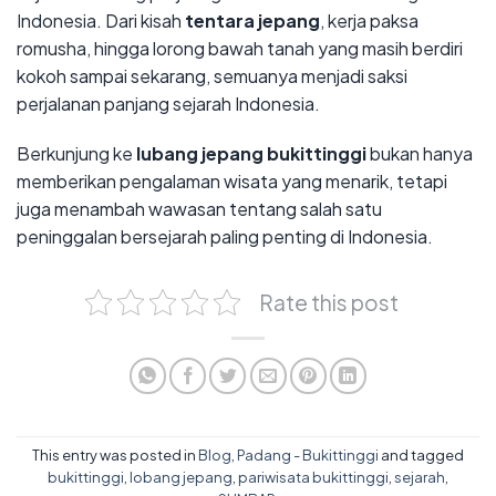
Indonesia. Dari kisah
tentara jepang
, kerja paksa
romusha, hingga lorong bawah tanah yang masih berdiri
kokoh sampai sekarang, semuanya menjadi saksi
perjalanan panjang sejarah Indonesia.
Berkunjung ke
lubang jepang bukittinggi
bukan hanya
memberikan pengalaman wisata yang menarik, tetapi
juga menambah wawasan tentang salah satu
peninggalan bersejarah paling penting di Indonesia.
Rate this post
This entry was posted in
Blog
,
Padang - Bukittinggi
and tagged
bukittinggi
,
lobang jepang
,
pariwisata bukittinggi
,
sejarah
,