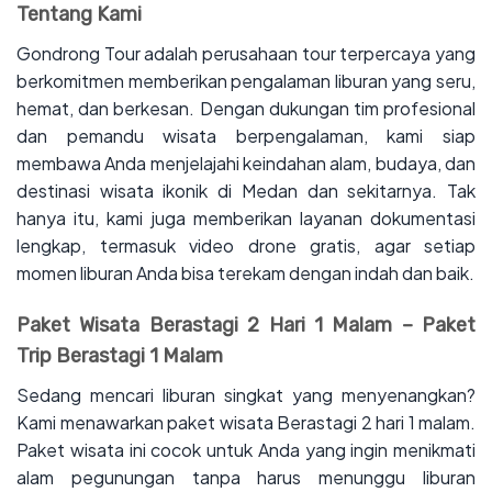
Tentang Kami
Gondrong Tour adalah perusahaan tour terpercaya yang
berkomitmen memberikan pengalaman liburan yang seru,
hemat, dan berkesan. Dengan dukungan tim profesional
dan pemandu wisata berpengalaman, kami siap
membawa Anda menjelajahi keindahan alam, budaya, dan
destinasi wisata ikonik di Medan dan sekitarnya. Tak
hanya itu, kami juga memberikan layanan dokumentasi
lengkap, termasuk video drone gratis, agar setiap
momen liburan Anda bisa terekam dengan indah dan baik.
Paket Wisata Berastagi 2 Hari 1 Malam – Paket
Trip Berastagi 1 Malam
Sedang mencari liburan singkat yang menyenangkan?
Kami menawarkan paket wisata Berastagi 2 hari 1 malam.
Paket wisata ini cocok untuk Anda yang ingin menikmati
alam pegunungan tanpa harus menunggu liburan