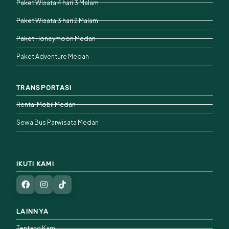
Paket Wisata 4 hari 3 Malam
Paket Wisata 3 hari 2 Malam
Paket Honeymoon Medan
Paket Adventure Medan
TRANSPORTASI
Rental Mobil Medan
Sewa Bus Parwisata Medan
IKUTI KAMI
LAINNYA
Tentang Kami