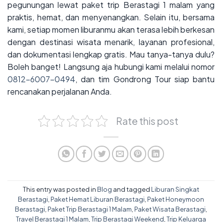
pegunungan lewat paket trip Berastagi 1 malam yang
praktis, hemat, dan menyenangkan. Selain itu, bersama
kami, setiap momen liburanmu akan terasa lebih berkesan
dengan destinasi wisata menarik, layanan profesional,
dan dokumentasi lengkap gratis. Mau tanya-tanya dulu?
Boleh banget! Langsung aja hubungi kami melalui nomor
0812-6007-0494
, dan tim Gondrong Tour siap bantu
rencanakan perjalanan Anda.
Rate this post
This entry was posted in
Blog
and tagged
Liburan Singkat
Berastagi
,
Paket Hemat Liburan Berastagi
,
Paket Honeymoon
Berastagi
,
Paket Trip Berastagi 1 Malam
,
Paket Wisata Berastagi
,
Travel Berastagi 1 Malam
,
Trip Berastagi Weekend
,
Trip Keluarga