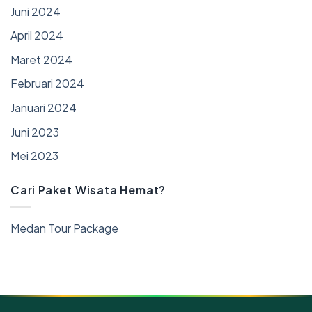
Juni 2024
April 2024
Maret 2024
Februari 2024
Januari 2024
Juni 2023
Mei 2023
Cari Paket Wisata Hemat?
Medan Tour Package