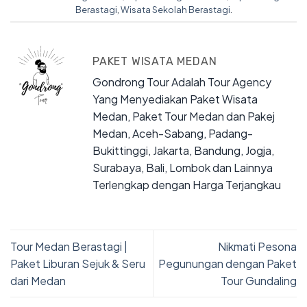
Berastagi
,
Wisata Sekolah Berastagi
.
PAKET WISATA MEDAN
Gondrong Tour Adalah Tour Agency
Yang Menyediakan Paket Wisata
Medan, Paket Tour Medan dan Pakej
Medan, Aceh-Sabang, Padang-
Bukittinggi, Jakarta, Bandung, Jogja,
Surabaya, Bali, Lombok dan Lainnya
Terlengkap dengan Harga Terjangkau
Tour Medan Berastagi |
Nikmati Pesona
Paket Liburan Sejuk & Seru
Pegunungan dengan Paket
dari Medan
Tour Gundaling