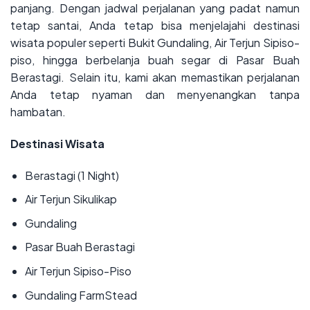
panjang. Dengan jadwal perjalanan yang padat namun
tetap santai, Anda tetap bisa menjelajahi destinasi
wisata populer seperti Bukit Gundaling, Air Terjun Sipiso-
piso, hingga berbelanja buah segar di Pasar Buah
Berastagi. Selain itu, kami akan memastikan perjalanan
Anda tetap nyaman dan menyenangkan tanpa
hambatan.
Destinasi Wisata
Berastagi (1 Night)
Air Terjun Sikulikap
Gundaling
Pasar Buah Berastagi
Air Terjun Sipiso-Piso
Gundaling FarmStead