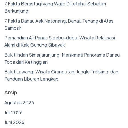
7 Fakta Berastagi yang Wajib Diketahui Sebelum
Berkunjung
7 Fakta Danau Aek Natonang, Danau Tenang di Atas
Samosir
Pemandian Air Panas Sidebu-debu: Wisata Relaksasi
Alami di Kaki Gunung Sibayak
Bukit Indah Simarjarunjung: Menikmati Panorama Danau
Toba dari Ketinggian
Bukit Lawang: Wisata Orangutan, Jungle Trekking, dan
Panduan Liburan Lengkap
Arsip
Agustus 2026
Juli 2026
Juni 2026