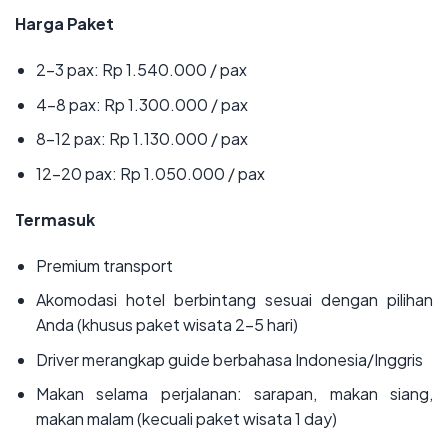
Harga Paket
2–3 pax: Rp 1.540.000 / pax
4–8 pax: Rp 1.300.000 / pax
8–12 pax: Rp 1.130.000 / pax
12–20 pax: Rp 1.050.000 / pax
Termasuk
Premium transport
Akomodasi hotel berbintang sesuai dengan pilihan
Anda (khusus paket wisata 2–5 hari)
Driver merangkap guide berbahasa Indonesia/Inggris
Makan selama perjalanan: sarapan, makan siang,
makan malam (kecuali paket wisata 1 day)