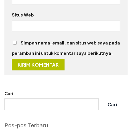
Situs Web
Simpan nama, email, dan situs web saya pada
peramban ini untuk komentar saya berikutnya.
Cari
Cari
Pos-pos Terbaru