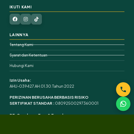
IKUTI KAMI
LAINNYA
Tentang Kami
Syarat dan Ketentuan
Hubungi Kami
Izin Usaha:
AHU-039427.AH.01.30.Tahun 2022
PERIZINAN BERUSAHA BERBASIS RISIKO
SERTIFIKAT STANDAR :
08092500297360001
PT. Gondrong Tour & Travel
Copyright 2026 ©
Gondrong Tour & Travel
. All Right