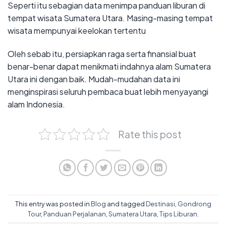
Seperti itu sebagian data menimpa panduan liburan di
tempat wisata Sumatera Utara. Masing-masing tempat
wisata mempunyai keelokan tertentu
Oleh sebab itu, persiapkan raga serta finansial buat
benar-benar dapat menikmati indahnya alam Sumatera
Utara ini dengan baik. Mudah-mudahan data ini
menginspirasi seluruh pembaca buat lebih menyayangi
alam Indonesia.
Rate this post
This entry was posted in
Blog
and tagged
Destinasi
,
Gondrong
Tour
,
Panduan Perjalanan
,
Sumatera Utara
,
Tips Liburan
.