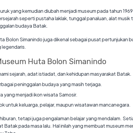
dauruk yang kemudian diubah menjadi museum pada tahun 1969
ejarah seperti pustaha laklak, tunggal panaluan, alat musik t
nggalan budaya Batak.
a Bolon Simanindo juga dikenal sebagai pusat pertunjukan 
 legendaris.
Museum Huta Bolon Simanindo
mi sejarah, adat istiadat, dan kehidupan masyarakat Batak.
rbagai peninggalan budaya yang masih terjaga.
a yang menjadi ikon wisata Samosir.
k untuk keluarga, pelajar, maupun wisatawan mancanegara.
buran, tetapi juga pengalaman belajar yang mendalam. Seti
Batak pada masa lalu. Hal inilah yang membuat museum men