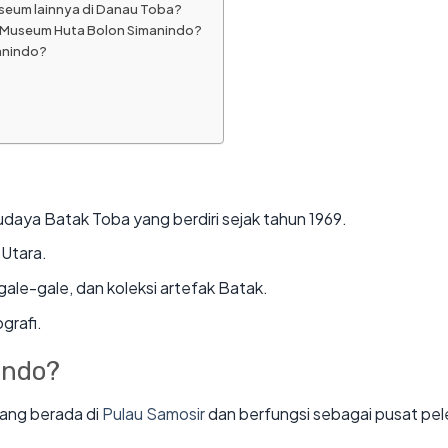
eum lainnya di Danau Toba?
 Museum Huta Bolon Simanindo?
anindo?
ya Batak Toba yang berdiri sejak tahun 1969.
 Utara.
gale-gale, dan koleksi artefak Batak.
grafi.
indo?
ang berada di
Pulau Samosir
dan berfungsi sebagai pusat pel