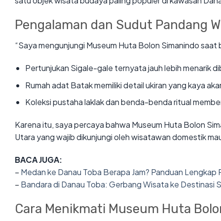
satu objek wisata budaya paling populer di kawasan Dan
Pengalaman dan Sudut Pandang W
“Saya mengunjungi Museum Huta Bolon Simanindo saat b
Pertunjukan Sigale-gale ternyata jauh lebih menarik di
Rumah adat Batak memiliki detail ukiran yang kaya akan
Koleksi pustaha laklak dan benda-benda ritual membe
Karena itu, saya percaya bahwa Museum Huta Bolon Sima
Utara yang wajib dikunjungi oleh wisatawan domestik m
BACA JUGA:
–
Medan ke Danau Toba Berapa Jam? Panduan Lengkap P
–
Bandara di Danau Toba: Gerbang Wisata ke Destinasi S
Cara Menikmati Museum Huta Bolo