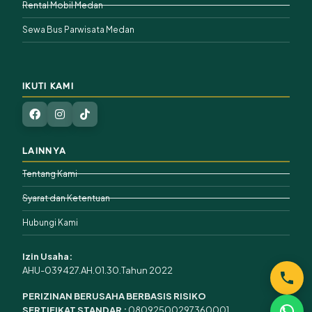
Rental Mobil Medan
Sewa Bus Parwisata Medan
IKUTI KAMI
LAINNYA
Tentang Kami
Syarat dan Ketentuan
Hubungi Kami
Izin Usaha:
AHU-039427.AH.01.30.Tahun 2022
PERIZINAN BERUSAHA BERBASIS RISIKO
SERTIFIKAT STANDAR :
08092500297360001