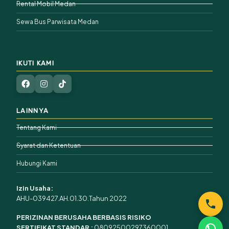
Rental Mobil Medan
Sewa Bus Parwisata Medan
IKUTI KAMI
LAINNYA
Tentang Kami
Syarat dan Ketentuan
Hubungi Kami
Izin Usaha:
AHU-039427.AH.01.30.Tahun 2022
PERIZINAN BERUSAHA BERBASIS RISIKO
SERTIFIKAT STANDAR :
08092500297360001