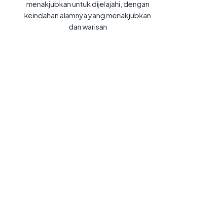
menakjubkan untuk dijelajahi, dengan
keindahan alamnya yang menakjubkan
dan warisan