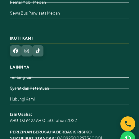
Rental Mobil Medan
Sewa Bus Parwisata Medan
IKUTI KAMI
LAINNYA
Tentang Kami
Syarat dan Ketentuan
Hubungi Kami
Izin Usaha:
AHU-039427.AH.01.30.Tahun 2022
PERIZINAN BERUSAHA BERBASIS RISIKO
SERTIFIKAT STANDAR :
08092500297360001