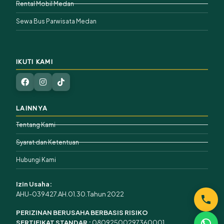
Rental Mobil Medan
Sewa Bus Parwisata Medan
IKUTI KAMI
LAINNYA
Tentang Kami
Syarat dan Ketentuan
Hubungi Kami
Izin Usaha:
AHU-039427.AH.01.30.Tahun 2022
PERIZINAN BERUSAHA BERBASIS RISIKO
SERTIFIKAT STANDAR :
08092500297360001