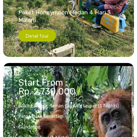
Paket Honeymoon Medan 4 Hari 3
Malam
Detail Tour
Start From :
Rp. 2.730.000
Bukit Lawang, Taman Gunung Leuser (1 Nights)
Pasar Buah Berastagi
Gundaling