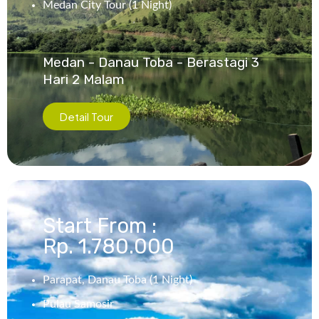
Medan City Tour (1 Night)
Medan - Danau Toba - Berastagi 3
Hari 2 Malam
Detail Tour
Start From :
Rp. 1.780.000
Parapat, Danau Toba (1 Night)
Pulau Samosir