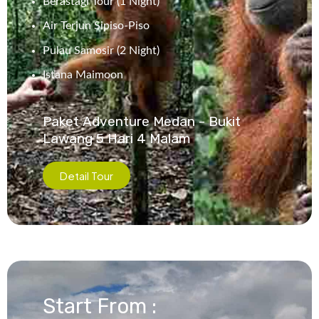
Berastagi Tour (1 Night)
Air Terjun Sipiso-Piso
Pulau Samosir (2 Night)
Istana Maimoon
Paket Adventure Medan - Bukit
Lawang 5 Hari 4 Malam
Detail Tour
Start From :