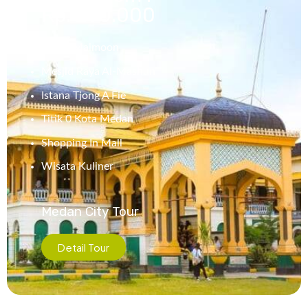
Rp. 250.000
Istana Maimoon
Mesjid Raya Al-Mashun
Istana Tjong A Fie
Titik 0 Kota Medan
Shopping In Mall
Wisata Kuliner
Medan City Tour
Detail Tour