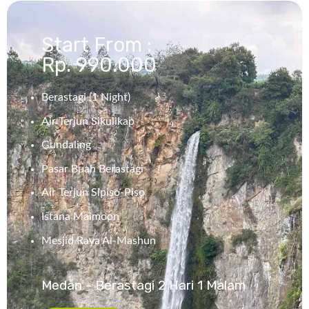
Start From :
Rp. 990.000
Berastagi (1 Night)
Air Terjun Sikulikap
Gundaling
Pasar Buah Berastagi
Air Terjun Sipiso-Piso
Istana Maimoon
Mesjid Raya Al-Mashun
Medan - Berastagi 2 Hari 1 Malam