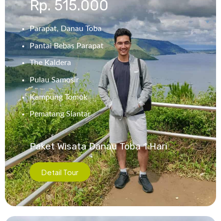
Rp. 515.000
Parapat, Danau Toba
Pantai Bebas Parapat
The Kaldera
Pulau Samosir
Kampung Tomok
Pematang Siantar
Paket Wisata Danau Toba 1 Hari
Detail Tour