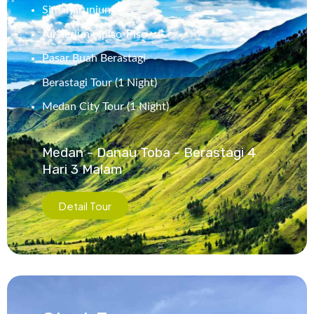
Simarjarunjung
Air Terjun Sipiso-
Piso
Pasar Buah Berastagi
Berastagi Tour (1 Night)
Medan City Tour (1 Night)
Medan - Danau Toba - Berastagi 4
Hari 3 Malam
Detail Tour