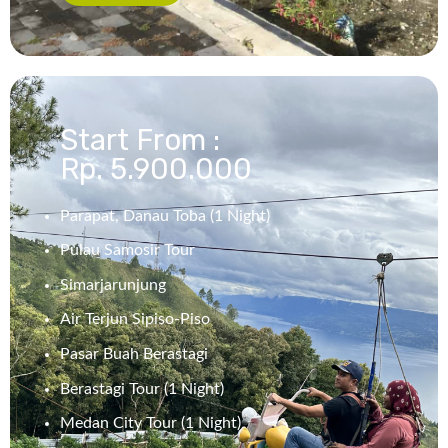
Start From :
Rp. 5.900.000
Parapat, Danau Toba (1 Night)
Pulau Samosir Tour
Simarjarunjung
Air Terjun Sipiso-Piso
Pasar Buah Berastagi
Berastagi Tour (1 Night)
Medan City Tour (1 Night)