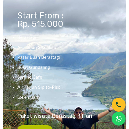
Start From :
Rp. 515.000
Berastagi
Air Terjun Sikulikap
Pasar Buah Berastagi
Bukit Gundaling
Sarune Cafe
Air Terjun Sipiso-Piso
Loken Barn
Paket Wisata Berastagi 1 Hari