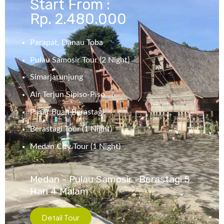
Start From :
Rp. 2.480.000
Parapat, Danau Toba
Pulau Samosir Tour (2 Night)
Simarjarunjung
Air Terjun Sipiso-
Piso
Pasar Buah Berastagi
Berastagi Tour (1 Night)
Medan City Tour (1 Night)
Medan - Pulau Samosir -Berastagi 5
Hari 4 Malam
Detail Tour